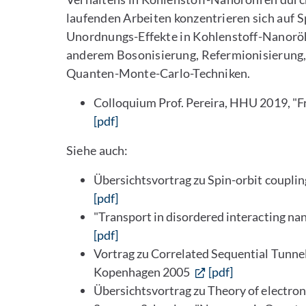
laufenden Arbeiten konzentrieren sich auf 
Unordnungs-Effekte in Kohlenstoff-Nanorö
anderem Bosonisierung, Refermionisierung,
Quanten-Monte-Carlo-Techniken.
Colloquium Prof. Pereira, HHU 2019, "Fr
[pdf]
Siehe auch:
Übersichtsvortrag zu Spin-orbit coupli
[pdf]
"Transport in disordered interacting na
[pdf]
Vortrag zu Correlated Sequential Tunne
Kopenhagen 2005
[pdf]
Übersichtsvortrag zu Theory of electro