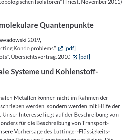
 topologischen Isolatoren" (Triest, November 2011)
h molekulare Quantenpunkte
Zawadowski 2019,
ducting Kondo problems"
[pdf]
ts", Übersichtsvortrag, 2010
[pdf]
le Systeme und Kohlenstoff-
onalen Metallen können nicht im Rahmen der
schrieben werden, sondern werden mit Hilfe der
. Unser Interesse liegt auf der Beschreibung von
sonders für die Beschreibung von Transport-
sere Vorhersage des Luttinger-Flüssigkeits-
 eine Reihe von Experimenten verifiziert. Die