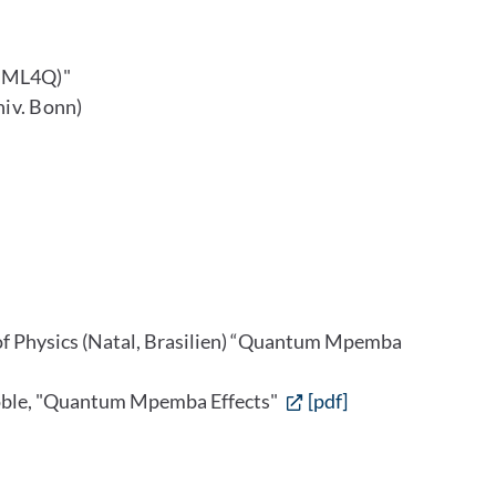
 (ML4Q)"
niv. Bonn)
 of Physics (Natal, Brasilien) “Quantum Mpemba
le, "Quantum Mpemba Effects"
[pdf]