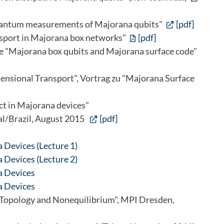
Quantum measurements of Majorana qubits"
[pdf]
sport in Majorana box networks"
[pdf]
e "Majorana box qubits and Majorana surface code"
nsional Transport", Vortrag zu "Majorana Surface
ct in Majorana devices"
al/Brazil, August 2015
[pdf]
 Devices (Lecture 1)
 Devices (Lecture 2)
a Devices
a Devices
"Topology and Nonequilibrium", MPI Dresden,