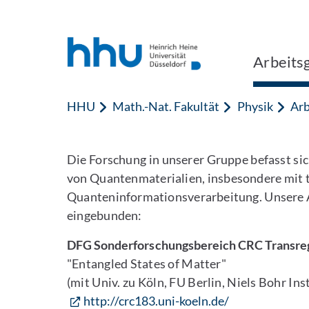
Zum Inhalt springen
Zur Suche springen
Arbeitsg
HHU
Math.-Nat. Fakultät
Physik
Arb
Die Forschung in unserer Gruppe befasst si
von Quantenmaterialien, insbesondere mit
Quanteninformationsverarbeitung. Unsere A
eingebunden:
DFG Sonderforschungsbereich CRC Transre
"Entangled States of Matter"
(mit Univ. zu Köln, FU Berlin, Niels Bohr I
http://crc183.uni-koeln.de/