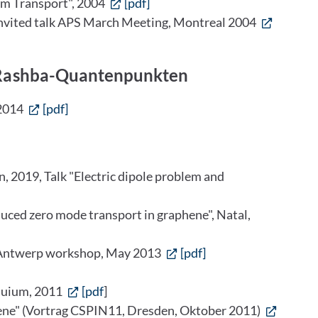
m Transport", 2004
[pdf]
invited talk APS March Meeting, Montreal 2004
 Rashba-Quantenpunkten
 2014
[pdf]
 2019, Talk "Electric dipole problem and
duced zero mode transport in graphene", Natal,
e, Antwerp workshop, May 2013
[pdf]
oquium, 2011
[pdf
]
ene" (Vortrag CSPIN11, Dresden, Oktober 2011)