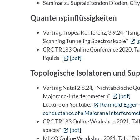
Seminar zu Supraleitenden Dioden, City
Quantenspinflüssigkeiten
Vortrag Tropea Konferenz, 3.9.24, "Isin
Scanning Tunneling Spectroskopie"
[
CRC TR183 Online Conference 2020, Talk
liquids"
[pdf]
Topologische Isolatoren und Sup
Vortrag Natal 2.8.24, "Nichtabelsche Q
Majorana-Interferometern"
[pdf]
Lecture on Youtube:
Reinhold Egger 
conductance of a Maiorana interferome
CRC TR183 Online Workshop 2021, Talk 
spaces"
[pdf]
ML4Q Online Workshop 2021, Talk "Driv