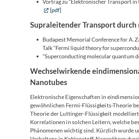
Vortrag zu "Elektronischer Transport in
[pdf]
Supraleitender Transport durc
Budapest Memorial Conference for A. 
Talk "Fermi liquid theory for supercon
"Superconducting molecular quantum do
Wechselwirkende eindimensiona
Nanotubes
Elektronische Eigenschaften in eindimensi
gewöhnlichen Fermi-Flüssigkeits-Theorie be
Theorie der Luttinger-Flüssigkeit modelliert
Korrelationen in solchen Leitern, welche be
Phänomenen wichtig sind. Kürzlich wurde un
Verhaltens in Kohlenstoff-Nanoröhren durch