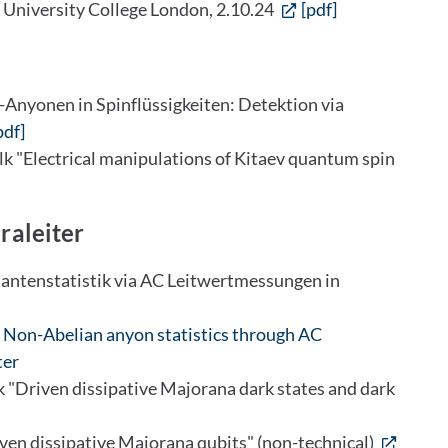
 University College London, 2.10.24
[pdf]
g-Anyonen in Spinflüssigkeiten: Detektion via
pdf]
 "Electrical manipulations of Kitaev quantum spin
raleiter
uantenstatistik via AC Leitwertmessungen in
- Non-Abelian anyon statistics through AC
ter
"Driven dissipative Majorana dark states and dark
en dissipative Majorana qubits" (non-technical)