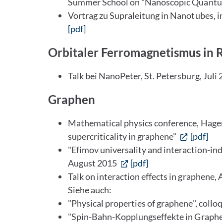
Summer School on "Nanoscopic Quantu
Vortrag zu Supraleitung in Nanotubes, 
[pdf]
Orbitaler Ferromagnetismus in
Talk bei NanoPeter, St. Petersburg, Juli
Graphen
Mathematical physics conference, Hagen,
supercriticality in graphene"
[pdf]
"Efimov universality and interaction-in
August 2015
[pdf]
Talk on interaction effects in graphen
Siehe auch:
"Physical properties of graphene", coll
"Spin-Bahn-Kopplungseffekte in Graph